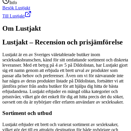
Info
Besök
Lustjakt
Till Lustjakt
Om
Lustjakt
Lustjakt – Recension och prisjämförelse
Lustjakt är en av Sveriges väletablerade butiker inom
sexleksaksbranschen, känd för sitt omfattande sortiment och diskreta
leveranser. Med ett betyg på 4 av 5 på Dildolistan, har Lustjakt gjort
sig ett namn genom att erbjuda ett brett urval av produkter som
passar alla behov och preferenser. Även om vi för närvarande inte
har några av deras produkter listade på Dildolistan, fortsätter vi att
jämföra priser från andra butiker för att hjälpa dig hitta de bästa
erbjudandena. Lustjakt erbjuder en mängd olika kategorier och
prisnivåer, vilket gör det enkelt för dig att hitta precis det du söker,
oavsett om du är nybörjare eller erfaren användare av sexleksaker.
Sortiment och utbud
Lustjakt erbjuder ett brett och varierat sortiment av sexleksaker,
vilket gör det till en attraktiv destination för både nybörjare och