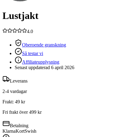
Lustjakt
4.0
Oberoende granskning
Så testar vi
Affiliateupplysning
Senast uppdaterad
6 april 2026
Leverans
2-4 vardagar
Frakt:
49 kr
Fri frakt över
499 kr
Betalning
Klarna
Kort
Swish