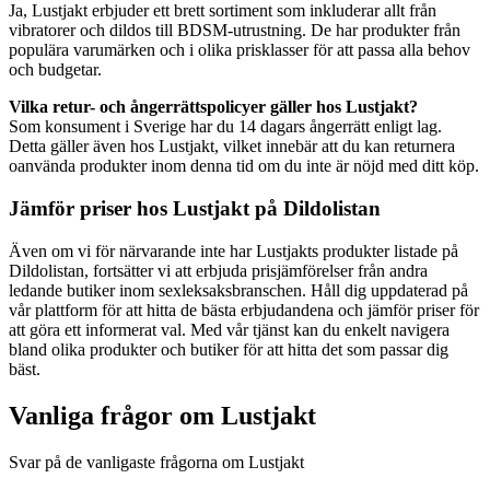
Ja, Lustjakt erbjuder ett brett sortiment som inkluderar allt från
vibratorer och dildos till BDSM-utrustning. De har produkter från
populära varumärken och i olika prisklasser för att passa alla behov
och budgetar.
Vilka retur- och ångerrättspolicyer gäller hos Lustjakt?
Som konsument i Sverige har du 14 dagars ångerrätt enligt lag.
Detta gäller även hos Lustjakt, vilket innebär att du kan returnera
oanvända produkter inom denna tid om du inte är nöjd med ditt köp.
Jämför priser hos Lustjakt på Dildolistan
Även om vi för närvarande inte har Lustjakts produkter listade på
Dildolistan, fortsätter vi att erbjuda prisjämförelser från andra
ledande butiker inom sexleksaksbranschen. Håll dig uppdaterad på
vår plattform för att hitta de bästa erbjudandena och jämför priser för
att göra ett informerat val. Med vår tjänst kan du enkelt navigera
bland olika produkter och butiker för att hitta det som passar dig
bäst.
Vanliga frågor om Lustjakt
Svar på de vanligaste frågorna om Lustjakt