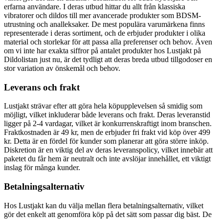
erfarna användare. I deras utbud hittar du allt från klassiska
vibratorer och dildos till mer avancerade produkter som BDSM-
utrustning och analleksaker. De mest populära varumärkena finns
representerade i deras sortiment, och de erbjuder produkter i olika
material och storlekar för att passa alla preferenser och behov. Även
om vi inte har exakta siffror på antalet produkter hos Lustjakt på
Dildolistan just nu, är det tydligt att deras breda utbud tillgodoser en
stor variation av önskemål och behov.
Leverans och frakt
Lustjakt strävar efter att göra hela köpupplevelsen så smidig som
möjligt, vilket inkluderar både leverans och frakt. Deras leveranstid
ligger på 2-4 vardagar, vilket är konkurrenskraftigt inom branschen.
Fraktkostnaden är 49 kr, men de erbjuder fri frakt vid köp över 499
kr. Detta är en fördel för kunder som planerar att göra större inköp.
Diskretion är en viktig del av deras leveranspolicy, vilket innebär att
paketet du får hem är neutralt och inte avslöjar innehållet, ett viktigt
inslag för många kunder.
Betalningsalternativ
Hos Lustjakt kan du välja mellan flera betalningsalternativ, vilket
gör det enkelt att genomföra köp på det sätt som passar dig bäst. De