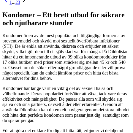
1
...
23
Kondomer – Ett brett utbud för säkrare
och njutbarare stunder
Kondomer är en av de mest populära och tillgängliga formerna av
preventivmedel och skydd mot sexuellt överförbara infektioner
(STI). De är enkla att använda, diskreta och erbjuder ett säkert
skydd, vilket gör dem till ett självklart val för många. På Dildolistan
hittar du ett imponerande utbud av 99 olika kondomprodukter från
17 olika butiker, med priser som sträcker sig mellan 45 kr och 540
kr. Oavsett om du söker efter något grundläggande eller vill prova
något speciellt, kan du enkelt jämföra priser och hitta det bästa
alternativet för dina behov.
Kondomer har länge varit en viktig del av sexuell hälsa och
välbefinnande. Deras popularitet fortsätter att växa, tack vare deras
effektivitet och mångsidighet. De passar alla som vill skydda sig
själva och sina partners, oavsett ålder eller erfarenhet. Genom att
använda Dildolistan kan du enkelt navigera genom det stora utbudet
och hitta den perfekta kondomen som passar just dig, samtidigt som
du sparar pengar.
För att göra det enklare för dig att hitta rätt, erbjuder vi detaljerad