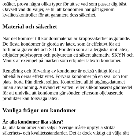
osäker, prova några olika typer för att se vad som passar dig bäst.
Oavsett vad du väljer, se till att kondomen har gått igenom
kvalitetskontroller för att garantera dess säkerhet.
Material och säkerhet
När det kommer till kondommaterial är kroppssäkerhet avgörande.
De flesta kondomer är gjorda av latex, som är effektivt för att
förhindra graviditet och STI. För dem som är allergiska mot latex,
erbjuder polyisopren och polyuretan ett säkert alternativ. SKYN och
Manix är exempel på märken som erbjuder latexfri kondomer.
Rengöring och förvaring av kondomer är också viktigt för att
bibehålla deras effektivitet. Förvara kondomer på en sval och torr
plats, borta från direkt solljus. Kontrollera alltid utgångsdatumet
innan användning. Använd ett vatten- eller silikonbaserat glidmedel
för att undvika att kondomen går sönder, eftersom oljebaserade
produkter kan försvaga latex.
Vanliga frågor om kondomer
Är alla kondomer lika säkra?
Ja, alla kondomer som säljs i Sverige måste uppfylla strikta
säkerhets- och kvalitetsstandarder. Det är dock viktigt att välja rätt