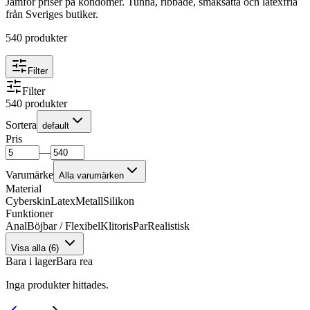
Jämför priser på kondomer. Tunna, ribbade, smaksatta och latexfria
från Sveriges butiker.
540
produkter
Filter
Filter
540
produkter
Sortera
default
Pris
—
Varumärke
Alla varumärken
Material
Cyberskin
Latex
Metall
Silikon
Funktioner
Anal
Böjbar / Flexibel
Klitoris
Par
Realistisk
Visa alla (
6
)
Bara i lager
Bara rea
Inga produkter hittades.