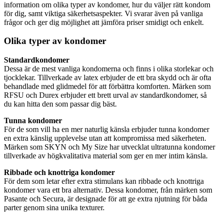
information om olika typer av kondomer, hur du väljer rätt kondom
för dig, samt viktiga säkerhetsaspekter. Vi svarar även på vanliga
frågor och ger dig möjlighet att jämföra priser smidigt och enkelt.
Olika typer av kondomer
Standardkondomer
Dessa är de mest vanliga kondomerna och finns i olika storlekar och
tjocklekar. Tillverkade av latex erbjuder de ett bra skydd och är ofta
behandlade med glidmedel för att förbättra komforten. Märken som
RFSU och Durex erbjuder ett brett urval av standardkondomer, så
du kan hitta den som passar dig bäst.
Tunna kondomer
För de som vill ha en mer naturlig känsla erbjuder tunna kondomer
en extra känslig upplevelse utan att kompromissa med säkerheten.
Märken som SKYN och My Size har utvecklat ultratunna kondomer
tillverkade av högkvalitativa material som ger en mer intim känsla.
Ribbade och knottriga kondomer
För dem som letar efter extra stimulans kan ribbade och knottriga
kondomer vara ett bra alternativ. Dessa kondomer, från märken som
Pasante och Secura, är designade för att ge extra njutning för båda
parter genom sina unika texturer.