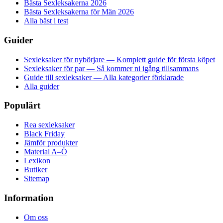
Bästa Sexleksakerna 2026
Bästa Sexleksakerna för Män 2026
Alla bäst i test
Guider
Sexleksaker för nybörjare — Komplett guide för första köpet
Sexleksaker för par — Så kommer ni igång tillsammans
Guide till sexleksaker — Alla kategorier förklarade
Alla guider
Populärt
Rea sexleksaker
Black Friday
Jämför produkter
Material A–Ö
Lexikon
Butiker
Sitemap
Information
Om oss