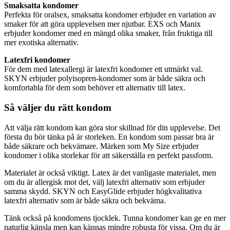
Smaksatta kondomer
Perfekta för oralsex, smaksatta kondomer erbjuder en variation av
smaker för att göra upplevelsen mer njutbar. EXS och Manix
erbjuder kondomer med en mängd olika smaker, från fruktiga till
mer exotiska alternativ.
Latexfri kondomer
För dem med latexallergi är latexfri kondomer ett utmärkt val.
SKYN erbjuder polyisopren-kondomer som är både säkra och
komfortabla för dem som behöver ett alternativ till latex.
Så väljer du rätt kondom
Att välja rätt kondom kan göra stor skillnad för din upplevelse. Det
första du bör tänka på är storleken. En kondom som passar bra är
både säkrare och bekvämare. Märken som My Size erbjuder
kondomer i olika storlekar för att säkerställa en perfekt passform.
Materialet är också viktigt. Latex är det vanligaste materialet, men
om du är allergisk mot det, välj latexfri alternativ som erbjuder
samma skydd. SKYN och EasyGlide erbjuder högkvalitativa
latexfri alternativ som är både säkra och bekväma.
Tänk också på kondomens tjocklek. Tunna kondomer kan ge en mer
naturlig känsla men kan kännas mindre robusta för vissa. Om du är