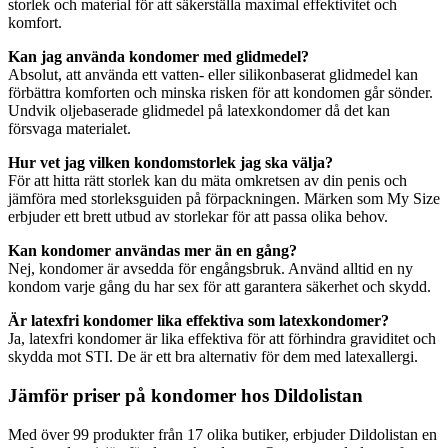
storlek och material för att säkerställa maximal effektivitet och
komfort.
Kan jag använda kondomer med glidmedel?
Absolut, att använda ett vatten- eller silikonbaserat glidmedel kan
förbättra komforten och minska risken för att kondomen går sönder.
Undvik oljebaserade glidmedel på latexkondomer då det kan
försvaga materialet.
Hur vet jag vilken kondomstorlek jag ska välja?
För att hitta rätt storlek kan du mäta omkretsen av din penis och
jämföra med storleksguiden på förpackningen. Märken som My Size
erbjuder ett brett utbud av storlekar för att passa olika behov.
Kan kondomer användas mer än en gång?
Nej, kondomer är avsedda för engångsbruk. Använd alltid en ny
kondom varje gång du har sex för att garantera säkerhet och skydd.
Är latexfri kondomer lika effektiva som latexkondomer?
Ja, latexfri kondomer är lika effektiva för att förhindra graviditet och
skydda mot STI. De är ett bra alternativ för dem med latexallergi.
Jämför priser på kondomer hos Dildolistan
Med över 99 produkter från 17 olika butiker, erbjuder Dildolistan en